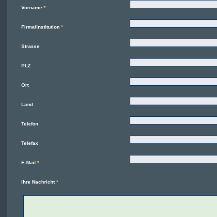
Vorname
*
Firma/Institution
*
Strasse
PLZ
Ort
Land
Telefon
Telefax
E-Mail
*
Ihre Nachricht
*